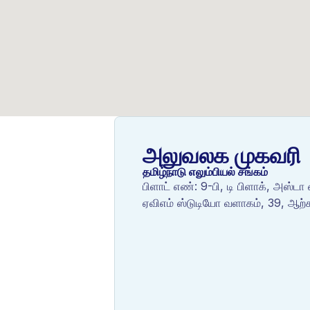
அலுவலக முகவரி
தமிழ்நாடு எலும்பியல் சங்கம்
பிளாட் எண்: 9-பி, டி பிளாக், அஸ்டா ஏ
ஏவிஎம் ஸ்டுடியோ வளாகம், 39, ஆ